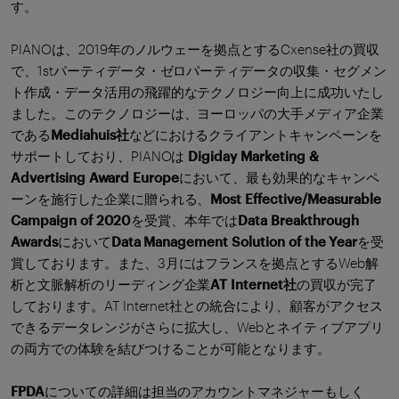
す。
PIANOは、2019年のノルウェーを拠点とするCxense社の買収
で、1stパーティデータ・ゼロパーティデータの収集・セグメン
ト作成・データ活用の飛躍的なテクノロジー向上に成功いたし
ました。このテクノロジーは、ヨーロッパの大手メディア企業
である
Mediahuis社
などにおけるクライアントキャンペーンを
サポートしており、PIANOは
Digiday Marketing &
Advertising Award Europe
において、最も効果的なキャンペ
ーンを施行した企業に贈られる、
Most Effective/Measurable
Campaign of 2020
を受賞、本年では
Data Breakthrough
Awards
において
Data Management Solution of the Year
を受
賞しております。また、3月にはフランスを拠点とするWeb解
析と文脈解析のリーディング企業
AT Internet社
の買収が完了
しております。AT Internet社との統合により、顧客がアクセス
できるデータレンジがさらに拡大し、Webとネイティブアプリ
の両方での体験を結びつけることが可能となります。
FPDA
についての詳細は担当のアカウントマネジャーもしく