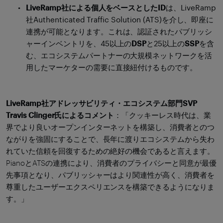
LiveRamp社による個人をベースとしたID
は、LiveRamp
社Authenticated Traffic Solution (ATS)を介し、即座に
連携が可能となります。これは、認証されたパブリッシ
ャーインベントリを、45以上の
DSP
と25以上の
SSP
を含
む、エコシステムパートナーの大規模ネットワークを活
用したマーケターの需要に直接紐付けるものです。
LiveRamp社アドレッサビリティ・エコシステム部門SVP
Travis Clinger氏によるコメント
：「クッキーレス時代は、業
界でより良いオープンインターネットを構築し、消費者とのつ
ながりを強固にすることで、長年に渡りエコシステムから失わ
れていた信頼を回復するための絶好の機会であると言えます。
PianoとATSの連携により、消費者のプライバシーと同意が最優
先事項となり、パブリッシャーはより関連性が高く、消費者を
尊重したユーザーエクスペリエンスを構築できるようになりま
す。」