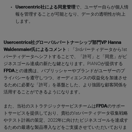
Usercentric社による同意管理
で、ユーザー自らが個人情
報を管理することが可能となり、データの透明性が向上
します。
Usercentrics社グローバルパートナーシップ部門VP Hanna
Waldenmaier氏によるコメント
：「3rdパーティデータから1st
パーティデータへシフトすることで、「許可」と「同意」がビ
ジネスゴール達成の新たな鍵となります。PIANOが提供する
FPDA
との連携は、パブリッシャーやブランドがユーザーのプ
ライバシーを遵守しつつ、オーディエンスの収益化を加速させ
るために必要な「許可」を基盤とした、より強固な顧客関係を
活用することができるようになります。
また、当社のストラテジックサービスチームは
FPDA
のサポー
トサービスを提供しており、貴社の1stパーティデータ収集戦略
やテスト計画の策定、2022年に向けたビジネスゴールを達成す
るための最適な製品導入などをご支援させていただいておりま