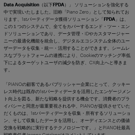
Data Acquisition
（以下
FPDA
）」 ソリューションを強化する
中で実現いたしました。旧称「Piano Zero」として知られてお
ります、1stパーティデータ獲得ソリューション「
FPDA
」は、
この１つのシステムで、全てをカバーするエンド・ツー・エン
ドソリューションであり、データ管理・IDやカスタマージャー
ニーの最適化機能を統合し、デジタルエコシステム全体のユー
ザーデータを収集・統一・活用することができます。シームレ
スなプラットフォームの連携により、Cookieのマッチング率低
下によるターゲットユーザの減少を防ぎ、CX向上へと導きま
す。
「PIANOの顧客であるパブリッシャー企業にとって、クッキー
レス時代は既存の1stパーティデータを活用したエンゲージメン
ト向上を図る、新たな戦略を提供する機会です。消費者のプラ
イバシーと同意が最重要視される中、PIANOが提供させていた
だくものは、1stパーティデータを収集・所有するソリューショ
ン、そして収集したデータを活用し、オーディエンスとの価値
交換を戦略的に実行するテクノロジーです。」とPIANO社最高
戦略責任者Joanna Catalanoはコメントしています。