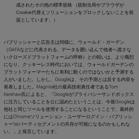
成されたその他の標準規格 （規制当局やブラウザが
Cookie代替えソリューションをブロックしないことを前
提としています。）
パブリッシャーと広告主は同様に、ウォールド・ガーデン
（GAFAなどに代表される、データを囲い込んで他者へ渡さな
いクローズドプラットフォームの呼称）との戦いは、より熾烈
になり、クッキーレス時代においては、ウォールドガーデンの
プラットフォーマーたちに有利に動くのではないかと予測する
人がいました。しかし、Googleは、その予測とは反する内容を
発表しました。Magnite社の最高技術責任者であるTom
Kershaw氏によると、「Googleがプライバシーサンドボックス
に注力していることを公に認めたということは、今後Googleは
他社と同じツールを使用することになるということで、最終的
にはChromeソリューション・ユーザーログイン・パブリッシ
ャー1stパーティセグメントの共存が可能になるのかもしれな
い。」と発言しています。