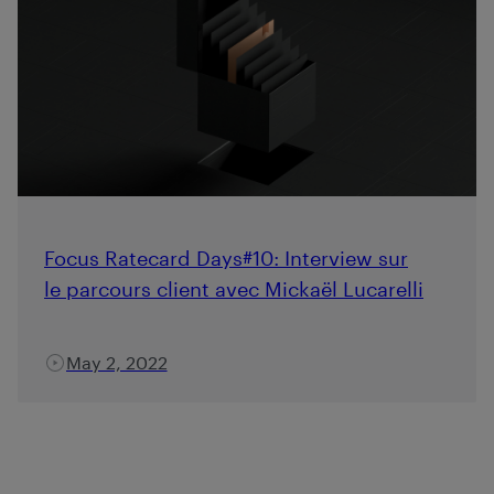
Focus Ratecard Days#10: Interview sur
le parcours client avec Mickaël Lucarelli
May 2, 2022