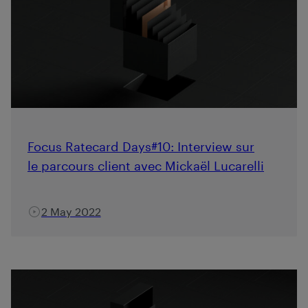
Focus Ratecard Days#10: Interview sur
le parcours client avec Mickaël Lucarelli
2 May 2022