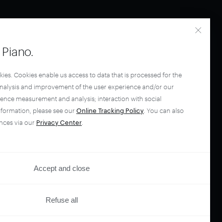
Piano.
kies. Cookies enable us access to data that is processed for the
analysis and improvement of the user experience and/or our
ience measurement and analysis; interaction with social
nformation, please see our
Online Tracking Policy
. You can also
nces via our
Privacy Center
.
your
Accept and close
ano.
Refuse all