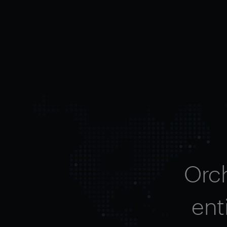
Orc
ent