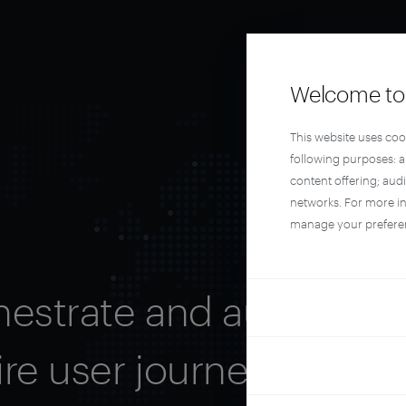
Welcome to 
This website uses coo
following purposes: 
content offering; aud
networks. For more i
manage your prefere
hestrate and automate 
ire user journey with Pi