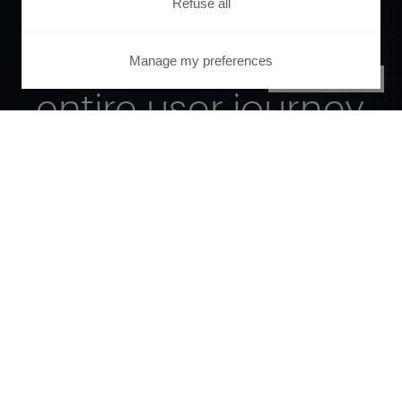
Refuse all
automate your
Manage my preferences
PRIVACY CENTER
entire user journey
with Piano.
See it live