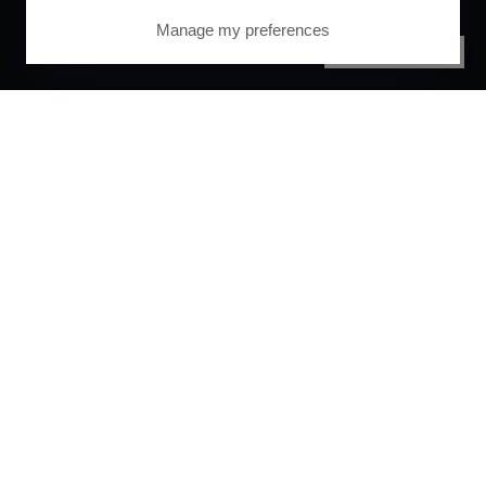
Manage my preferences
PRIVACY CENTER
Orchestrate and
automate your