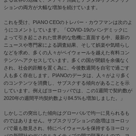
ションの両方が大幅な増加を続けています。
これを受け、PIANO CEOのトレバー・カウフマンは次のよ
うにコメントしています。「COVID-19のパンデミックに
よって引き起こされた世界的な危機に直面する中、最新の
ニュースや専門家による調査結果、そして娯楽や気晴らし
などを求め、多くの人々がペイウォールを越えた有料コン
テンツへアクセスしています。多くの国が閉鎖を余儀なく
され、社会的距離を置く為に、今後数週間を自宅で過ごす
人も多く存在します。PIANOのデータは、人々がより多く
のコンテンツを消費し、サブスクする傾向があることを示
しています。例えばヨーロッパでは、この1週間で契約数が
2020年の週間平均契約数より84.5%も増加しました。」
しかしこの突出した傾向はグローバルで均一に見られるも
のではありません。サブスクリプションの急増はヨーロッ
パで最も散見され、特にペイウォールを保持するヨーロッ
パの新聞社やデジタルネイティブの間で顕著なもので、ヨ