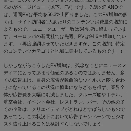
るのがページビュー（以下、PV）です。先週のPIANOで
は、週間PVは平均を50.3%上回りました。このPV増加の多
くは、サイト訪問者1人あたりのコンテンツ消費量の増加に
よるもので、 ユニークユーザー数は34％増に留まっていま
す。ヨーロッパの新聞社では先週、PVは94.6％増加してい
ます。（再度強調させていただきますが、この増加は特定
のコンテンツカテゴリと地域に集中しているものです。）
しかしながらこうしたPV増加は、残念なことにニュースメ
ディアにとってあまり価値のあるものではありません。多
くの広告主は、自身の広告が致命的なウイルスと隣り合わ
せになっているこの状況に慎重にならざるを得ず、業界全
体が広告費を大幅に削減しました。クルーズ船やホテル、
航空会社、イベント会社、レストラン、バー、その他の多
くの企業は、クリエイティブがどれほどすばらしいもので
あっても、この状況下において広告キャンペーンでビジネ
スを盛り上げることは検討すらしないでしょう。