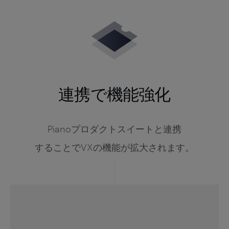
連携で
機能強化
Piano
プロダクト
スイート
と
連携
することで
VXの
機能
が
拡大
されます。