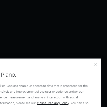
Piano.
kies. Cookies enable us access to data that is processed for the
analysis and improvement of the user experience and/or our
ience measurement and analysis; interaction with social
nformation, please see our
Online Tracking Policy
. You can also