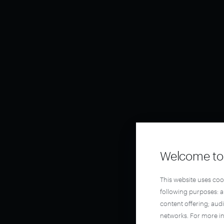
Welcome to 
This website uses coo
following purposes: 
content offering; aud
networks. For more i