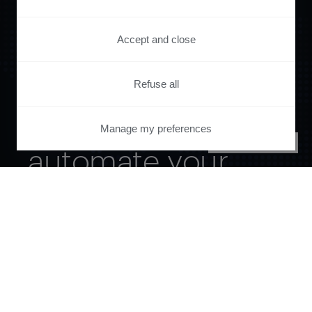
Accept and close
Refuse all
Orchestrate and
Manage my preferences
PRIVACY CENTER
automate your
entire user journey
with Piano.
See it live