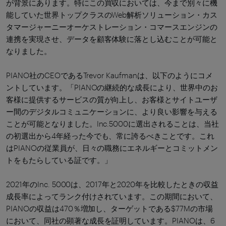
が背景にあります。特にこの買収においては、今まで別々に機
能していた世界トップクラスのWeb解析ソリューション・カス
タマージャーニーオーケストレーション・コマースエンジンの
連携を実現させ、データを顧客体験に落とし込むことが可能と
なりました。
PIANO社のCEOであるTrevor Kaufmanは、以下のようにコメ
ントしています。「PIANOの継続的な成長により、世界中のお
客様に提供するサービスの質が向上し、お客様とサイトユーザ
ー間のデジタルコミュニケーションに、より良い影響を与える
ことが可能となりました。Inc.5000に選出されることは、当社
の初選出から4年経った今でも、常に誇るべきことです。これ
はPIANOの従業員が、日々の職務にエネルギーとコミットメン
トをもたらしている証です。」
2021年のInc. 5000は、2017年と2020年を比較したときの収益
成長率によってランク付けされています。この期間において、
PIANOの収益は470％増加し、ターゲットである$77Mの市場
において、同社の顕著な成長を証明しています。PIANOは、6