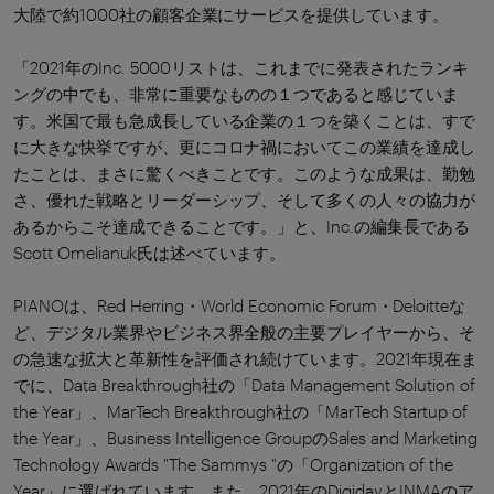
大陸で約1000社の顧客企業にサービスを提供しています。
「2021年のInc. 5000リストは、これまでに発表されたランキ
ングの中でも、非常に重要なものの１つであると感じていま
す。米国で最も急成長している企業の１つを築くことは、すで
に大きな快挙ですが、更にコロナ禍においてこの業績を達成し
たことは、まさに驚くべきことです。このような成果は、勤勉
さ、優れた戦略とリーダーシップ、そして多くの人々の協力が
あるからこそ達成できることです。」と、Inc.の編集長である
Scott Omelianuk氏は述べています。
PIANOは、Red Herring・World Economic Forum・Deloitteな
ど、デジタル業界やビジネス界全般の主要プレイヤーから、そ
の急速な拡大と革新性を評価され続けています。2021年現在ま
でに、Data Breakthrough社の「Data Management Solution of
the Year」、MarTech Breakthrough社の「MarTech Startup of
the Year」、Business Intelligence GroupのSales and Marketing
Technology Awards "The Sammys "の「Organization of the
Year」に選ばれています。また、2021年のDigidayとINMAのア