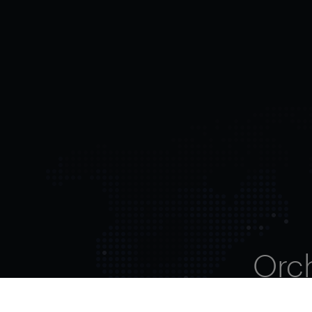
Orc
ent