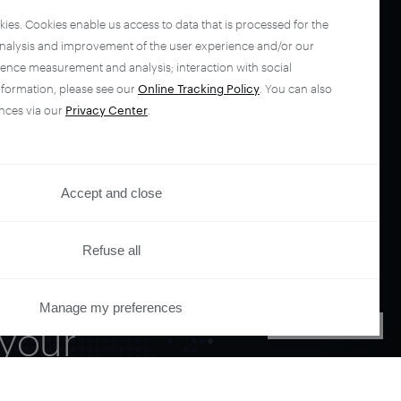
kies. Cookies enable us access to data that is processed for the
analysis and improvement of the user experience and/or our
ience measurement and analysis; interaction with social
nformation, please see our
Online Tracking Policy
. You can also
nces via our
Privacy Center
.
Accept and close
Refuse all
Manage my preferences
your
PRIVACY CENTER
ano.