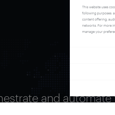
This website uses coo
following purposes: 
content offering; aud
networks. For more i
manage your prefere
hestrate and automate 
ire user journey with Pi