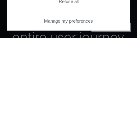
Refuse all
automate your
Manage my preferences
PRIVACY CENTER
entire user journey
with Piano.
See it live