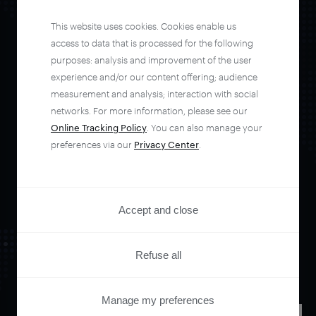
This website uses cookies. Cookies enable us
access to data that is processed for the following
Orchestrate and
purposes: analysis and improvement of the user
experience and/or our content offering; audience
automate your
measurement and analysis; interaction with social
networks. For more information, please see our
Online Tracking Policy
. You can also manage your
entire user journey
preferences via our
Privacy Center
.
with Piano.
Accept and close
See it live
Refuse all
Manage my preferences
PRIVACY CENTER