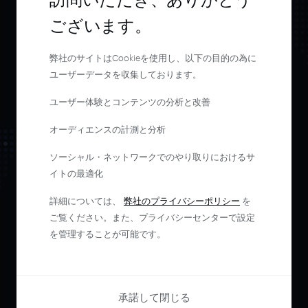
ジャーニー
全体を
ございます。
調整
弊社のサイトはCookieを使用し、以下の目的の為に
・
自動化
ユーザーデータを収集しております。
ユーザー体験とコンテンツの分析と改善
デモをリクエストする
オーディエンスの計測と分析
ソーシャル・ネットワークでのやり取りにおけるサ
イトの最適化
詳細については、
弊社のプライバシーポリシー
を
ご覧ください。また、プライバシーセンターで設定
を管理することが可能です。
承諾して閉じる