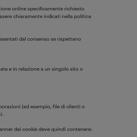
zione online specificamente richiesto
ere chiaramente indicati nella politica
 esentati dal consenso se rispettano
ate e in relazione a un singolo sito o
;
borazioni (ad esempio, file di clienti o
zi.
l banner dei cookie deve quindi contenere: