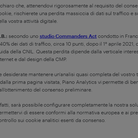
 chiaro che, attenendovi rigorosamente al requisito del conse
ookie, rischierete una perdita massiccia di dati sul traffico e s
ella vostra attività digitale.
.B.:
secondo uno
studio Commanders Act
condotto in Franci
l 40% dei dati di traffico, circa 10 punti, dopo il 1° aprile 2021,
uida della CNIL. Questa perdita dipende dalla verticale interess
nternet e dal design della CMP.
e desiderate mantenere un'analisi quasi completa del vostro tra
 dalla prima pagina visitata, Piano Analytics vi permette di be
all’ottenimento del consenso preliminare.
nfatti, sarà possibile configurare completamente la nostra soluz
ermettervi di essere conformi alla normativa europea e ai prer
ontrollo sui cookie analitici esenti da consenso.