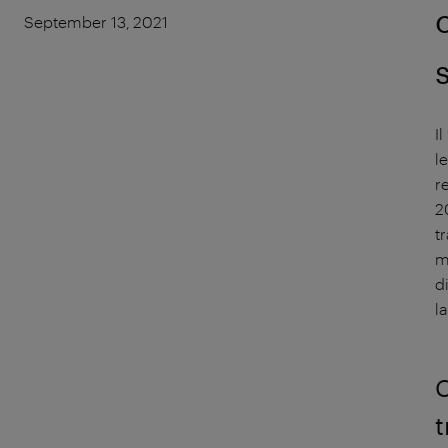
September 13, 2021
I
l
r
2
t
m
d
l
C
t